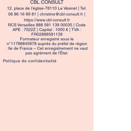
CBL CONSULT
12, place de l’église-78110 Le Vésinet | Tel:
06 86 16 89 81
|
christine@cbl-consult.fr
|
https://www.cbl-consult.fr
RCS Versailles
888 581 139 00035
| Code
APE : 7022Z | Capital : 1000 € | TVA :
FR02888581139
Formateur enregistré sous le
n°
11788845878
auprès du préfet de région
: Ile de France – Cet enregistrement ne vaut
pas agrément de l’État.
Politique de confidentialité