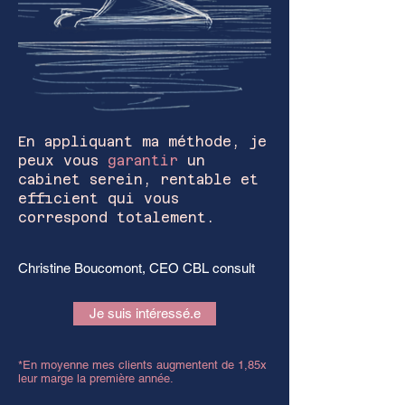
En appliquant ma méthode, je
peux vous
garantir
un
cabinet serein, rentable et
efficient qui vous
correspond totalement.
Christine Boucomont, CEO CBL consult
Je suis intéressé.e
*En moyenne mes clients augmentent de 1,85x
leur marge la première année.